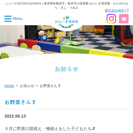
ニュースID220613100943 | 岐阜県各務原市、岐阜市の保育園 みらいず保育園 かかみがは
ら・ぎふ・うぬま
株式会社伸光
Menu
お知らせ
Home
お知らせ
お野菜さん🥬
お野菜さん🥬
2022.06.13
５月に野菜の苗植え・種植えをした子どもたち🎵