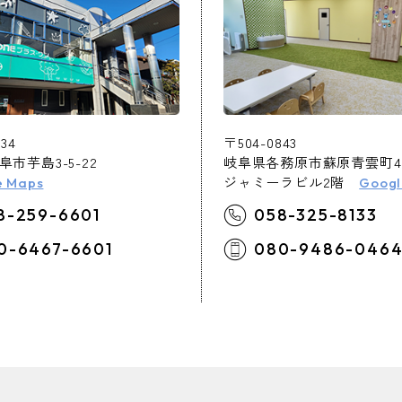
34
〒504-0843
市芋島3-5-22
岐阜県各務原市蘇原青雲町4-1
ジャミーラビル2階
e Maps
Googl
8-259-6601
058-325-8133
0-6467-6601
080-9486-046