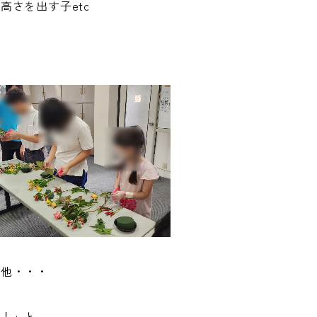
さを出す子etc
ム他・・・
ん！」と