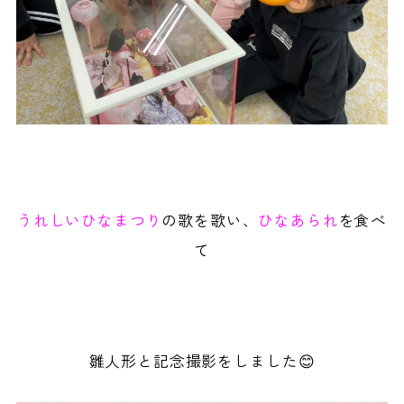
うれしいひなまつり
の歌を歌い、
ひなあられ
を食べ
て
雛人形と記念撮影をしました😊