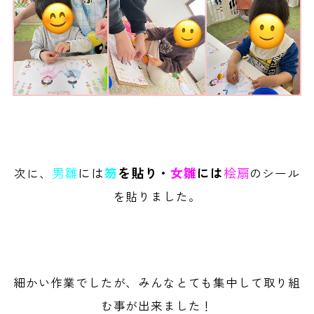
男雛
には
笏
を貼り・
女雛
には
桧扇
次に、
のシール
を貼りました。
細かい作業でしたが、みんなとても集中して取り組
む事が出来ました！