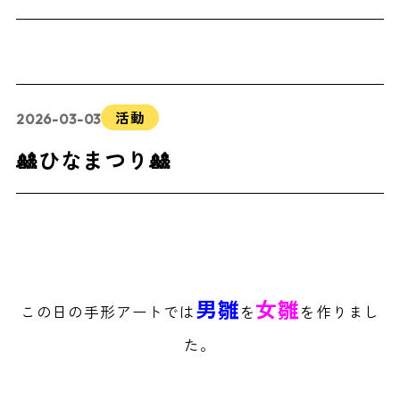
活動
2026-03-03
🎎ひなまつり🎎
男雛
女雛
この日の手形アートでは
を
を作りまし
た。